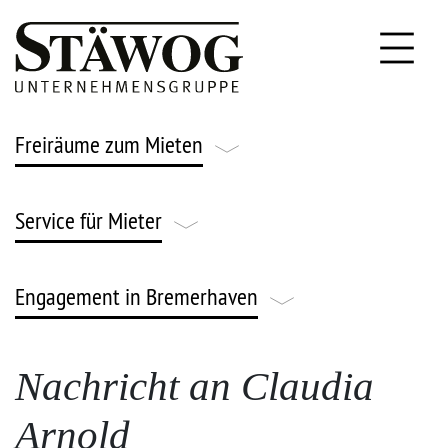
Freiräume zum Mieten
Service für Mieter
Leben & Wohnen
Gründen & Arbeiten
Engagement in Bremerhaven
FAQ
Parken & Lagern
Notfallnummern
Engagement
Nachricht an Claudia
Gärtnern & Ackern
Stäwog Strom
Arnold
News & Veranstaltungen